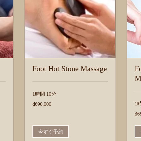
Foot Hot Stone Massage
F
M
1時間 10分
690,000
1
₫690,000
ベ
ト
689
₫6
ナ
ベ
ム
ト
ド
ナ
ン
ム
今すぐ予約
ド
ン