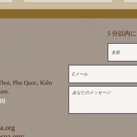
5 分以内
hoi, Phu Quoc, Kiên
nam.
80
a.org
spa.org/