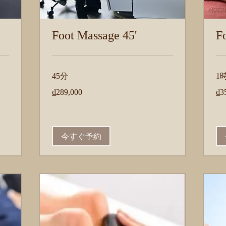
Foot Massage 45'
F
45分
1
289,000
350
₫289,000
₫3
ベ
ベ
ト
ト
ナ
ナ
ム
ム
ド
ド
ン
ン
今すぐ予約