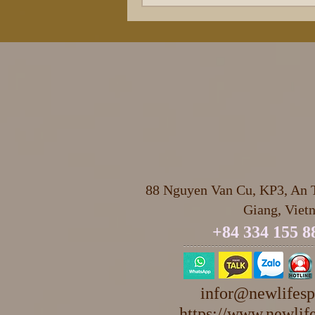
88 Nguyen Van Cu, KP3, An T
Giang, Viet
+84 334 155 8
infor@newlifesp
https://www.newlife