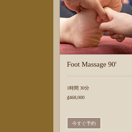
Foot Massage 90'
1時間 30分
468,000
₫468,000
ベ
ト
ナ
ム
ド
ン
今すぐ予約