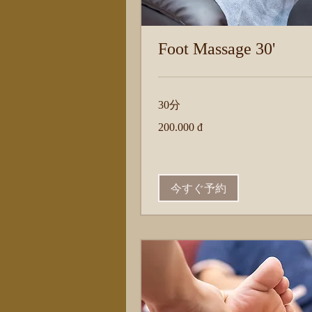
Foot Massage 30'
30分
200.000
200.000 đ
đ
今すぐ予約