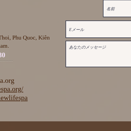
hoi, Phu Quoc, Kiên
nam.
80
a.org
spa.org/
ifespa