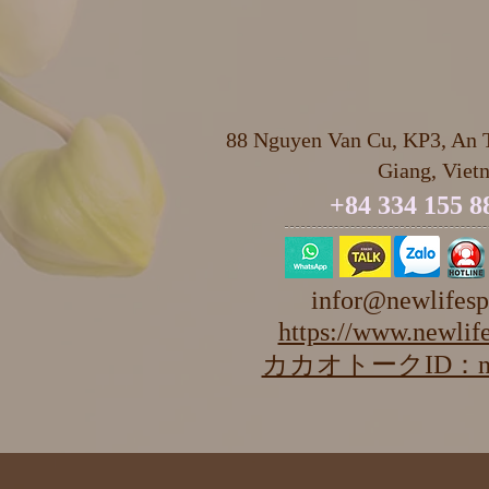
88 Nguyen Van Cu, KP3, An T
Giang, Viet
+84 334 155 8
infor@newlifesp
https://www.newlife
カカオトークID：newl