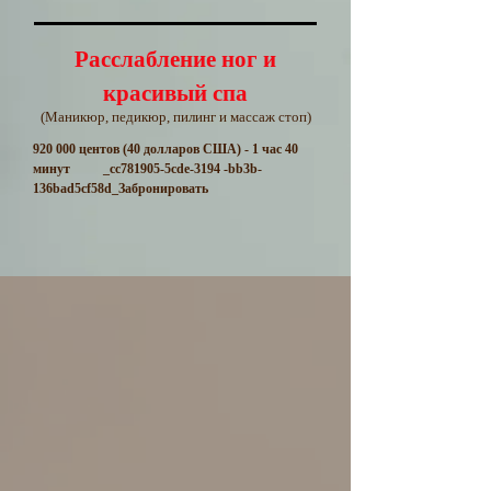
Расслабление ног и
красивый спа
(Маникюр, педикюр, пилинг и массаж стоп)
920 000 центов (40 долларов США) - 1 час 40
минут
_cc781905-5cde-3194 -bb3b-
136bad5cf58d_Забронировать