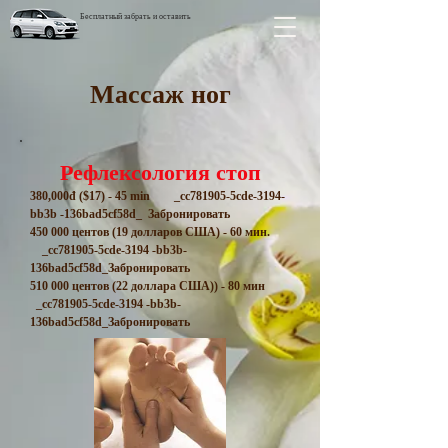
Бесплатный забрать и оставить
Массаж ног
Рефлексология стоп
380,000đ ($17) - 45 min _cc781905-5cde-3194-
bb3b -136bad5cf58d_ Забронировать
450 000 центов (19 долларов США) - 60 мин.
_cc781905-5cde-3194 -bb3b-
136bad5cf58d_Забронировать
510 000 центов (22 доллара США)
) - 80 мин
_cc781905-5cde-3194 -bb3b-
136bad5cf58d_Забронировать