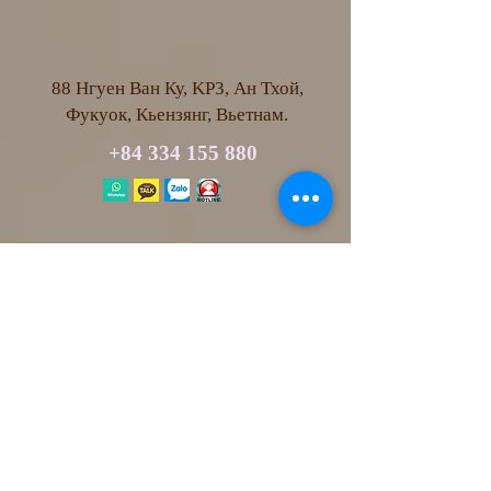
88 Нгуен Ван Ку, KP3, Ан Тхой,
Фукуок, Кьензянг, Вьетнам.
+84 334 155 880
info@newlifespa.org
https://www.newlifespa.org/
Идентификатор Kakaotalk:
newlifespa