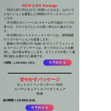
NEW LIFE Package
NEW LIFE SPAだけでご利用いただける、心のリラ
クゼーションを重視した3時間のデラックスパッケー
ジです。
30 分間のタイ ハーバル スチーム中の混合ハーブの
香りは、ゲストをストレスの多い考えから遠ざけま
す。
90 分間のホットストーン マッサージは、深部組織
のリラクゼーションを促進します。
最後の 60 分間の Dr. Spiller 10 ステップ フェイシャ
ル スージング マッサージは、すべてのストレスを解
消し、顔の肌を明るくします。オフィスでの長い 1 週
間の疲れを癒すのに最適です。
今予約する
3 時間 :
2.200.000
đ ($95)
甘やかすパッケージ
ホットストーンマッサージ 90分
スパマニキュア＋スパペディキュア
軽食
約3時間
1.350.000
đ ($58)
今予約する