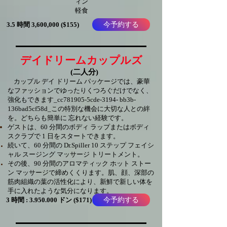
ィン
軽食
今予約する
3.5 時間 3,600,000 ($155)
デイドリームカップルズ
(二人分)
カップル デイ ドリーム パッケージでは、豪華
なファッションでゆったりくつろぐだけでなく、
強化もできます_cc781905-5cde-3194- bb3b-
136bad5cf58d_この特別な機会に大切な人との絆
を。どちらも簡単に 忘れない経験です。
ゲストは、60 分間のボディ ラップまたはボディ
スクラブで 1 日をスタートできます。
続いて、60 分間の Dr.Spiller 10 ステップ フェイシ
ャル スージング マッサージ トリートメント。
その後、90 分間のアロマティック ホット ストー
ン マッサージで締めくくります。肌、顔、深部の
筋肉組織の葉の活性化により、新鮮で新しい体を
手に入れたような気分になります。
今予約する
3 時間 :
3.950.000
ドン ($171)