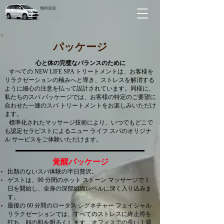
無料送迎
パッケージ
心と体の完璧なバランスのために
すべての NEW LIFE SPA トリートメントは、お客様を
リラクゼーションの極みへと導き、ストレスを解消する
ように細心の注意を払って設計されています。同様に、
私たちのスパ パッケージでは、お客様の特定のご要望に
合わせた一連のスパ トリートメントをお楽しみいただけ
ます。
標準化されたマッサージ技術により、いつでもどこで
も認定セラピストによるニュー ライフ スパのオリジナ
ル サービスをご体験いただけます。
覚醒パッケージ
比類のないスパ体験の半日贅沢。
ゲストは、90 分間のホット ストーン マッサージで 1
日を開始し、全身の深部組織レベルに深く入り込みま
す。
最後の 60 分間のロータス シグネチャー フェイシャル
リラクゼーションでは、すべてのストレスに終止符を
打ち、顔の肌を明るくします。オフィスでの長い 1 週