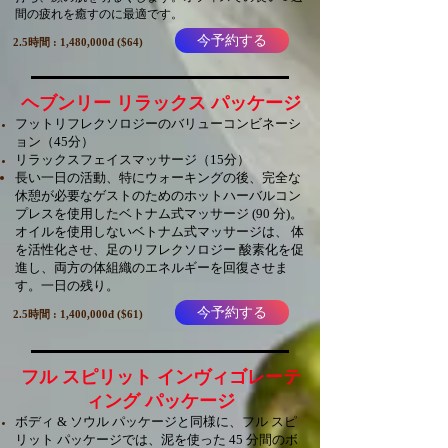
間の疲れを癒すのに最適です。
今予約する
2.5時間 : 1,480,000đ ($64)
ヘブンリー リラックス パッケージ
フットリフレクソロジーのバリューコンビネーシ
ョン（45分）
リラックスフェイスマッサージ（15分）
長い一日の活動、特にウォーキングの後、完全な
休憩が必要なゲストのためのホットハーバルコン
プレスを使用したベトナム式マッサージ (90 分)。
オイルを使用しないベトナム式マッサージは、 体
を活性化させ、足のリフレクソロジー 酸素化を促
進し、両方の体組織のエネルギーを回復させま
す。一日の残り。
今予約する
2.5時間 : 1,400,000đ ($61)
フル スピリット インヴィゴレーテ
ィング パッケージ
ボディ & ソウル パッケージと同様に、フル スピ
リット パッケージでは、泥を使った 45 分間のボ