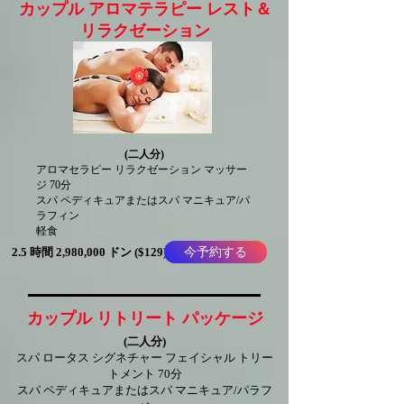
カップル アロマテラピー レスト＆
リラクゼーション
(二人分)
アロマセラピー リラクゼーション マッサー
ジ 70分
スパ ペディキュアまたはスパ マニキュア/パ
ラフィン
軽食
今予約する
2.5 時間 2,980,000 ドン ($129)
カップル リトリート パッケージ
(二人分)
スパ ロータス シグネチャー フェイシャル トリー
トメント
70分
スパ ペディキュアまたはスパ マニキュア/パラフ