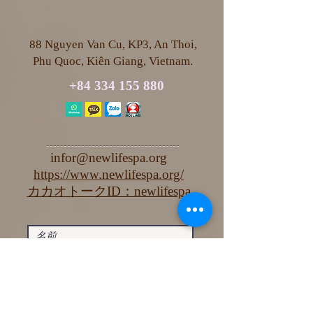
88 Nguyen Van Cu, KP3, An Thoi,
Phu Quoc, Kiên Giang, Vietnam.
+84 334 155 880
infor@newlifespa.org
https://www.newlifespa.org/
カカオトークID：newlifespa