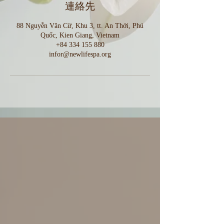
連絡先
88 Nguyễn Văn Cừ, Khu 3, tt. An Thới, Phú
Quốc, Kien Giang, Vietnam
+84 334 155 880
infor@newlifespa.org