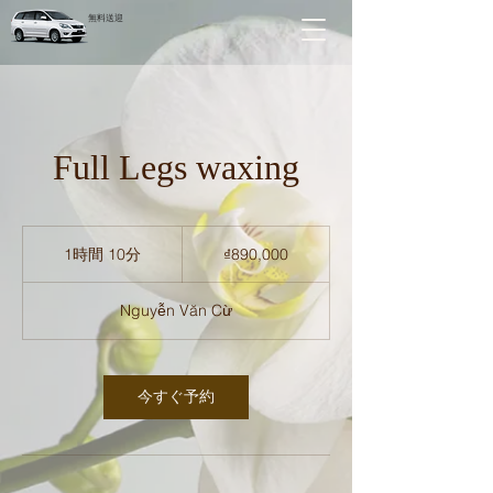
無料送迎
Full Legs waxing
890,000
ベ
1時間 10分
1
₫890,000
ト
時
ナ
1
ム
Nguyễn Văn Cừ
ド
0
ン
分
今すぐ予約