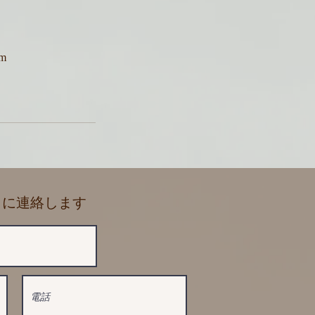
am
に に連絡します