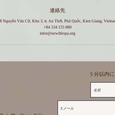
連絡先
8 Nguyễn Văn Cừ, Khu 3, tt. An Thới, Phú Quốc, Kien Giang, Vietn
+84 334 155 880
infor@newlifespa.org
5 分以内