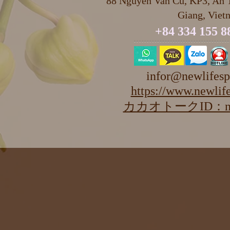
88 Nguyen Van Cu, KP3, An T
Giang, Viet
+84 334 155 8
infor@newlifesp
https://www.newlife
カカオトークID：newl