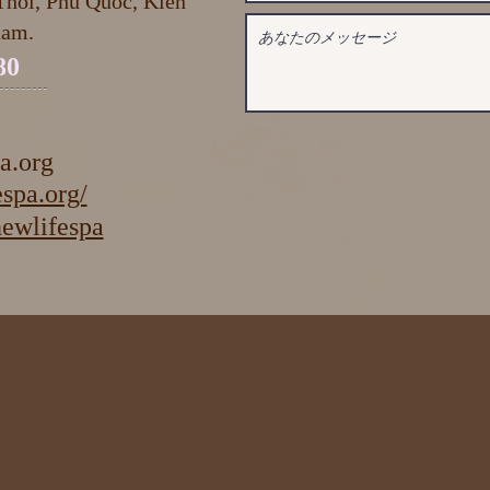
hoi, Phu Quoc, Kiên
nam.
80
a.org
spa.org/
ifespa