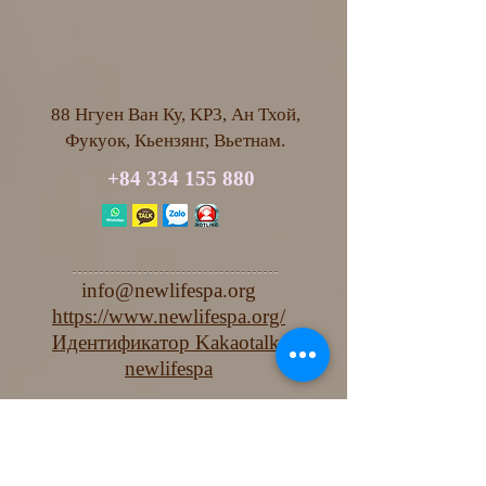
88 Нгуен Ван Ку, KP3, Ан Тхой,
Фукуок, Кьензянг, Вьетнам.
+84 334 155 880
info@newlifespa.org
https://www.newlifespa.org/
Идентификатор Kakaotalk:
newlifespa