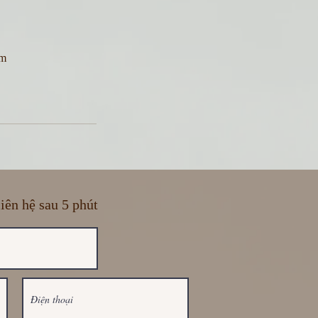
am
liên hệ sau 5 phút