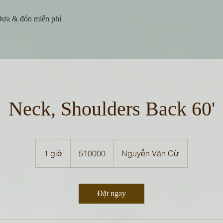
ưa & đón miễn phí
Neck, Shoulders Back 60'
510000
1 giờ
1
510000
Nguyễn Văn Cừ
g
i
Đặt ngay