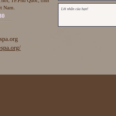
hới, TP.Phú Quốc, tỉnh
ệt Nam.
80
spa.org
spa.org/