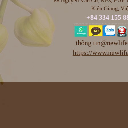
88 Nguyễn Văn Cừ, KP3, P.An T
Kiên Giang, Vi
+84 334 155 8
thông
tin@newlife
https://www.newlife