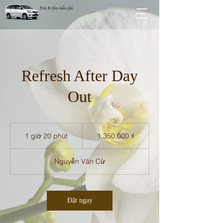
Đưa & đón miễn phí
Refresh After Day
Out
1.350.000
đồng
1 giờ 20 phút
1
1.350.000 ₫
Việt
Nam
g
i
Nguyễn Văn Cừ
2
0
p
h
Đặt ngay
ú
t