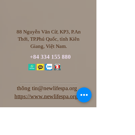
88 Nguyễn Văn Cừ, KP3, P.An
Thới, TP.Phú Quốc, tỉnh Kiên
Giang, Việt Nam.
+84 334 155 880
thông
tin@newlifespa.org
https://www.newlifespa.org/