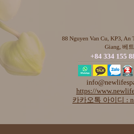
88 Nguyen Van Cu, KP3, An T
Giang, 베
+84 334 155 8
info@newlifesp
https://www.newlife
카카오톡 아이디 : new