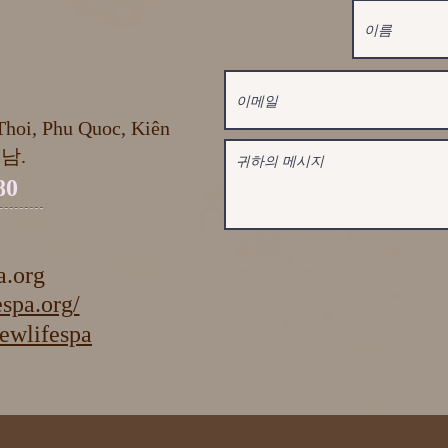
hoi, Phu Quoc, Kiên
트남.
80
a.org
spa.org/
lifespa