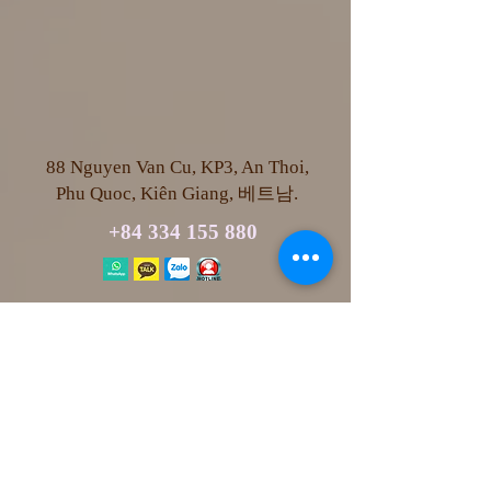
88 Nguyen Van Cu, KP3, An Thoi,
Phu Quoc, Kiên Giang, 베트남.
+84 334 155 880
info@newlifespa.org
https://www.newlifespa.org/
카카오톡 아이디 : newlifespa