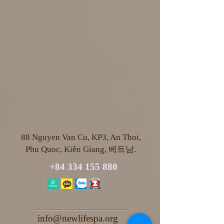
88 Nguyen Van Cu, KP3, An Thoi,
Phu Quoc, Kiên Giang, 베트남.
+84 334 155 880
info@newlifespa.org