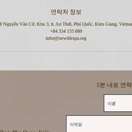
연락처 정보
8 Nguyễn Văn Cừ, Khu 3, tt. An Thới, Phú Quốc, Kien Giang, Vietn
+84 334 155 880
infor@newlifespa.org
5분 내로 연락