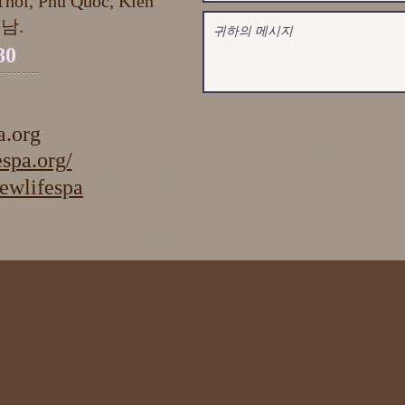
hoi, Phu Quoc, Kiên
트남.
80
a.org
spa.org/
lifespa