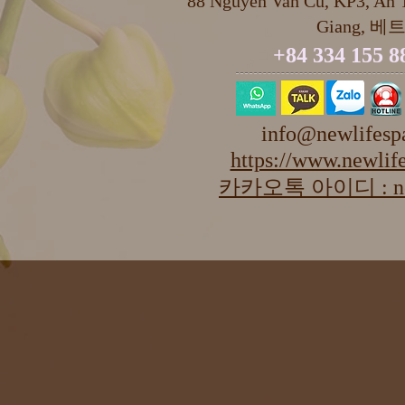
88 Nguyen Van Cu, KP3, An T
Giang, 베
+84 334 155 8
info@newlifesp
https://www.newlife
카카오톡 아이디 : new