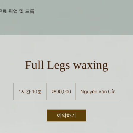
무료 픽업 및 드롭
Full Legs waxing
890,000
베
1시간 10분
1
₫890,000
Nguyễn Văn Cừ
트
남
시
동
1
0
예약하기
분