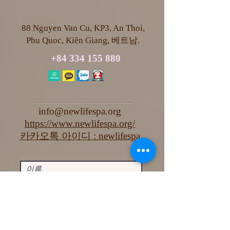
88 Nguyen Van Cu, KP3, An Thoi,
Phu Quoc, Kiên Giang, 베트남.
+84 334 155 880
info@newlifespa.org
https://www.newlifespa.org/
카카오톡 아이디 : newlifespa