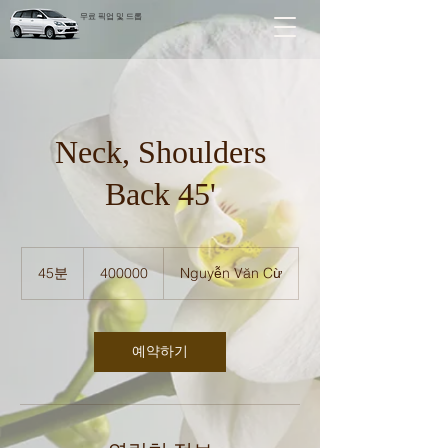
무료 픽업 및 드롭
Neck, Shoulders
Back 45'
400000
45분
4
400000
Nguyễn Văn Cừ
5
분
예약하기