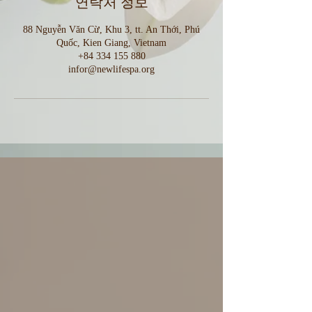
연락처 정보
88 Nguyễn Văn Cừ, Khu 3, tt. An Thới, Phú
Quốc, Kien Giang, Vietnam
+84 334 155 880
infor@newlifespa.org