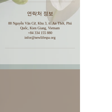
연락처 정보
88 Nguyễn Văn Cừ, Khu 3, tt. An Thới, Phú
Quốc, Kien Giang, Vietnam
+84 334 155 880
infor@newlifespa.org