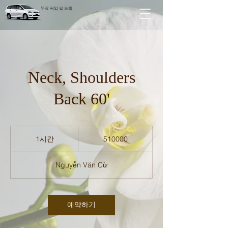
무료 픽업 및 드롭
Neck, Shoulders
Back 60'
510000
1시간
1
510000
시
Nguyễn Văn Cừ
예약하기