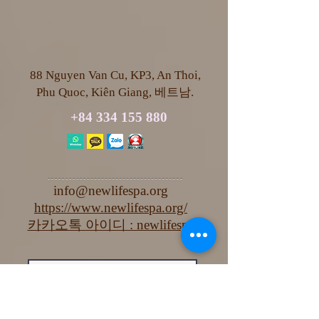
88 Nguyen Van Cu, KP3, An Thoi,
Phu Quoc, Kiên Giang, 베트남.
+84 334 155 880
info@newlifespa.org
https://www.newlifespa.org/
카카오톡 아이디 : newlifespa